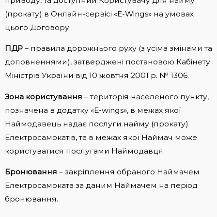
приводу, та доступний Користувачу для найму
(прокату) в Онлайн-сервісі «E-Wings» на умовах
цього Договору.
ПДР
– правила дорожнього руху (з усіма змінами та
доповненнями), затверджені постановою Кабінету
Міністрів України від 10 жовтня 2001 р. № 1306.
Зона користування
– територія населеного пункту,
позначена в додатку «E-wings», в межах якої
Наймодавець надає послуги найму (прокату)
Електросамокатів, та в межах якої Наймач може
користуватися послугами Наймодавця.
Бронювання
– закріплення обраного Наймачем
Електросамоката за даним Наймачем на період
бронювання.