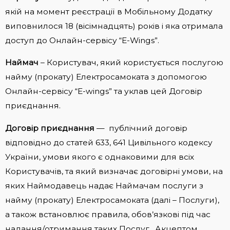
якій на момент реєстрації в Мобільному Додатку
виповнилося 18 (вісімнадцять) років і яка отримала
доступ до Онлайн-сервісу “E-Wings”.
Наймач
– Користувач, який користується послугою
найму (прокату) Електросамоката з допомогою
Онлайн-сервісу “E-wings” та уклав цей Договір
приєднання.
Договір приєднання
— публічний договір
відповідно до статей 633, 641 Цивільного кодексу
України, умови якого є однаковими для всіх
Користувачів, та який визначає договірні умови, на
яких Наймодавець надає Наймачам послуги з
найму (прокату) Електросамоката (далі – Послуги),
а також встановлює правила, обов’язкові під час
надання/отримання таких Послуг. Акцептом