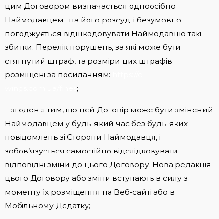
цим Договором визначається одноосібно
Наймодавцем і на його розсуд, і безумовно
погоджується відшкодовувати Наймодавцю такі
збитки. Перелік порушень, за які може бути
стягнутий штраф, та розміри цих штрафів
розміщені за посиланням:
https://e-
wings.com.ua/fines
;
– згоден з тим, що цей Договір може бути змінений
Наймодавцем у будь-який час без будь-яких
повідомлень зі Сторони Наймодавця, і
зобов’язується самостійно відслідковувати
відповідні зміни до цього Договору. Нова редакція
цього Договору або зміни вступають в силу з
моменту їх розміщення на Веб-сайті або в
Мобільному Додатку;