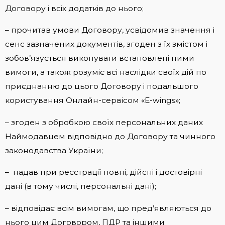
Договору і всіх додатків до нього;
– прочитав умови Договору, усвідомив значення і
сенс зазначених документів, згоден з їх змістом і
зобов’язується виконувати встановлені ними
вимоги, а також розуміє всі наслідки своїх дій по
приєднанню до цього Договору і подальшого
користування Онлайн-сервісом «E-wings»;
– згоден з обробкою своїх персональних даних
Наймодавцем відповідно до Договору та чинного
законодавства України;
– надав при реєстрації повні, дійсні і достовірні
дані (в тому числі, персональні дані);
– відповідає всім вимогам, що пред’являються до
нього цим Договором, ПДР та іншими