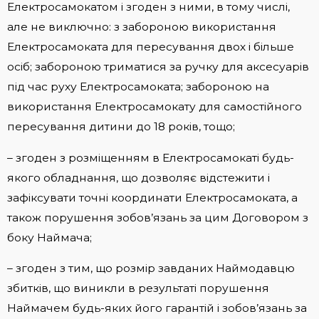
Електросамокатом і згоден з ними, в тому числі,
але не виключно: з забороною використання
Електросамоката для пересування двох і більше
осіб; забороною триматися за ручку для аксесуарів
під час руху Електросамоката; забороною на
використання Електросамокату для самостійного
пересування дитини до 18 років, тощо;
– згоден з розміщенням в Електросамокаті будь-
якого обладнання, що дозволяє відстежити і
зафіксувати точні координати Електросамоката, а
також порушення зобов’язань за цим Договором з
боку Наймача;
– згоден з тим, що розмір завданих Наймодавцю
збитків, що виникли в результаті порушення
Наймачем будь-яких його гарантій і зобов’язань за