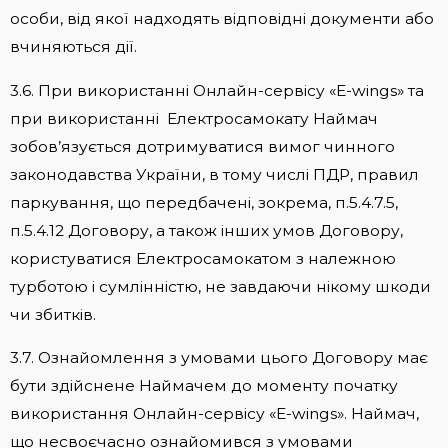
особи, від якої надходять відповідні документи або
вчиняються дії.
3.6. При використанні Онлайн-сервісу «E-wings» та
при використанні Електросамокату Наймач
зобов’язується дотримуватися вимог чинного
законодавства України, в тому числі ПДР, правил
паркування, що передбачені, зокрема, п.5.4.7.5,
п.5.4.12 Договору, а також інших умов Договору,
користуватися Електросамокатом з належною
турботою і сумлінністю, не завдаючи нікому шкоди
чи збитків.
3.7. Ознайомлення з умовами цього Договору має
бути здійснене Наймачем до моменту початку
використання Онлайн-сервісу «E-wings». Наймач,
що несвоєчасно ознайомився з умовами