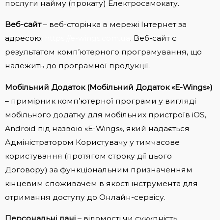
послуги найму (прокату) Електросамокату.
Веб-сайт
– веб-сторінка в мережі Інтернет за
адресою:
https://e-wings.com.ua
. Веб-сайт є
результатом комп’ютерного програмування, що
належить до програмної продукції.
Мобільний Додаток (Мобільний Додаток «E-Wings»)
– примірник комп’ютерної програми у вигляді
мобільного додатку для мобільних пристроїв iOS,
Android під назвою «E-Wings», який надається
Адміністратором Користувачу у тимчасове
користування (протягом строку дії цього
Договору) за функціональним призначенням
кінцевим споживачем в якості інструмента для
отримання доступу до Онлайн-сервісу.
Персональні дані
– відомості чи сукупність