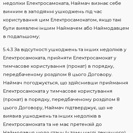
недоліки Електросамоката, Наймач визнає себе
винним в заподіянні ушкоджень під час
користування цим Електросамокатом, якщо такі
були виявлені іншим Наймачем або Наймодавцем
в подальшому;
5.4.3 За відсутності ушкоджень та інших недоліків у
Електросамоката, прийняти Електросамокат у
тимчасове користування (прокат) в порядку,
передбаченому розділом 8 цього Договору.
Наймач погоджується, що здійснивши приймання
Електросамоката у тимчасове користування
(прокат) в порядку, передбаченому розділом 8
цього Договору, Наймач підтверджує, що не
виявив ушкоджень та інших недоліків в
Електросамоката та не має претензій до
Наймодавця щодо стану (у тому числі, технічного)